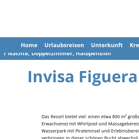
Home
Urlaubsreisen
Unterkunft
Kre
7 Nächte, Doppelzimmer, Halbpension
Invisa Figuera
Das Resort bietet viel: einen etwa 800 m² große
Erwachsene) mit Whirlpool und Massagebereic
Wasserpark mit Pirateninsel und Erlebnisbere
verbringen in dieser schönen Bucht abwechslu