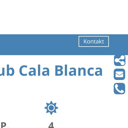
Kontakt
lub Cala Blanca
.P.
4