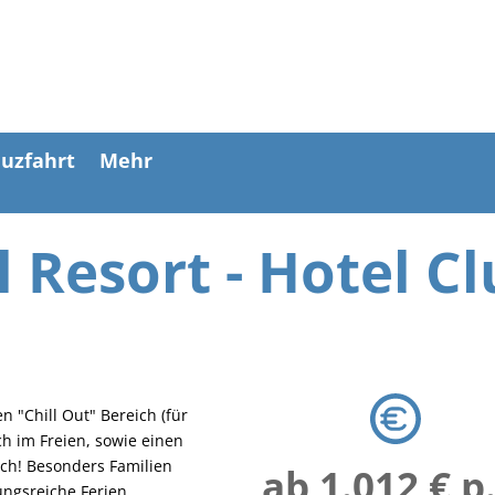
uzfahrt
Mehr
l Resort - Hotel C
n "Chill Out" Bereich (für
h im Freien, sowie einen
ich! Besonders Familien
ab 1.012 € p
ngsreiche Ferien.