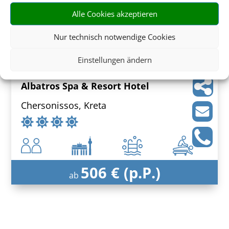
Alle Cookies akzeptieren
635 € (p.P.)
Nur technisch notwendige Cookies
ab
Einstellungen ändern
Albatros Spa & Resort Hotel
Chersonissos, Kreta
506 € (p.P.)
ab