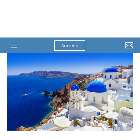

Anrufen