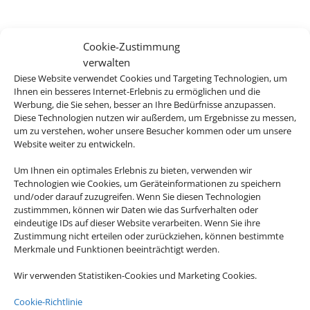
Cookie-Zustimmung
Mareblue Beach Corfu Resort
verwalten
Diese Website verwendet Cookies und Targeting Technologien, um
Karniaris, Korfu
Ihnen ein besseres Internet-Erlebnis zu ermöglichen und die
Werbung, die Sie sehen, besser an Ihre Bedürfnisse anzupassen.
Diese Technologien nutzen wir außerdem, um Ergebnisse zu messen,
um zu verstehen, woher unsere Besucher kommen oder um unsere
Website weiter zu entwickeln.
Um Ihnen ein optimales Erlebnis zu bieten, verwenden wir
793 € (p.P.)
ab
Technologien wie Cookies, um Geräteinformationen zu speichern
und/oder darauf zuzugreifen. Wenn Sie diesen Technologien
zustimmmen, können wir Daten wie das Surfverhalten oder
eindeutige IDs auf dieser Website verarbeiten. Wenn Sie ihre
Zustimmung nicht erteilen oder zurückziehen, können bestimmte
Pearl Beach Hotel
Merkmale und Funktionen beeinträchtigt werden.
Rethymno, Kreta
Wir verwenden Statistiken-Cookies und Marketing Cookies.
Cookie-Richtlinie