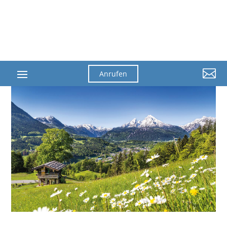

Anrufen