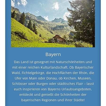
Bayern
Das Land ist gesegnet mit Naturschönheiten und
mit einer reichen Kulturlandschaft. Ob Bayerischer
Wald, Fichtelgebirge, die Hochflächen der Rhön, die
Ufer von Main oder Donau, ob Kirchen, Museen,
Schlösser oder Burgen oder städtisches Flair – lasst
euch inspirieren von Bayerns Urlaubsangeboten,
entdeckt und genießt die Schönheiten der
bayerischen Regionen und ihrer Städte!